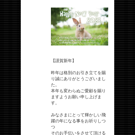
【謹賀新年】
昨年は格別のお引き立てを賜
り誠にありがとうございまし
た。
本年も変わらぬご愛顧を賜り
ますようお願い申し上げま
す。
みなさまにとって輝かしい飛
躍の年になる事をお祈りしつ
つ
そのお手伝いをさせて頂ける