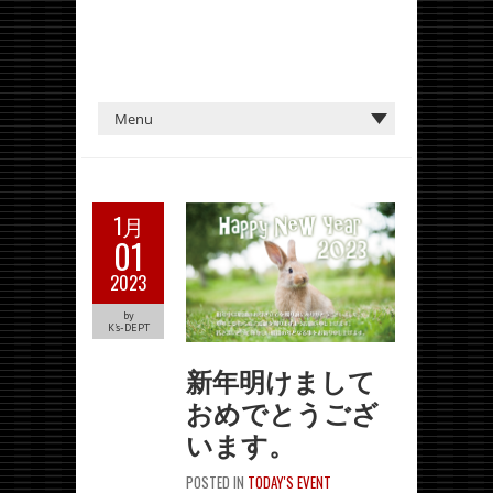
1月
01
2023
by
K's-DEPT
新年明けまして
おめでとうござ
います。
POSTED IN
TODAY'S EVENT