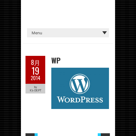
WP
8月
19
2014
by
K's-DEPT