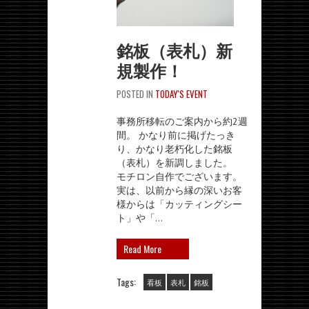
銘板（表札）新
規製作！
POSTED IN
TODAY'S EVENT
事務所移転のご案内から約2週
間。 かなり前に掲げたっき
り、かなり老朽化した銘板
（表札）を新調しました。
モチロン自作でございます。
実は、以前から縁の深いお客
様からは「カッティングシー
ト」や「…
Read More
Tags:
看板
表札
銘板