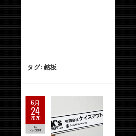
タグ:
銘板
6月
24
2020
by
K's-DEPT