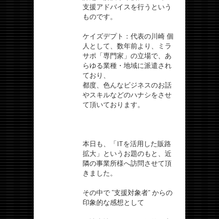
支援アドバイスを行うという
ものです。
ケイズデプト：代表の川崎 個
人として、数年前より、ミラ
サポ「専門家」の立場で、あ
らゆる業種・地域に派遣され
ており、
都度、色んなビジネスのお話
やスキルなどのハナシをさせ
て頂いております。
本日も、「ITを活用した販路
拡大」というお題のもと、近
隣の事業所様へ訪問させて頂
きました。
その中で “支援対象者” からの
印象的な感想として