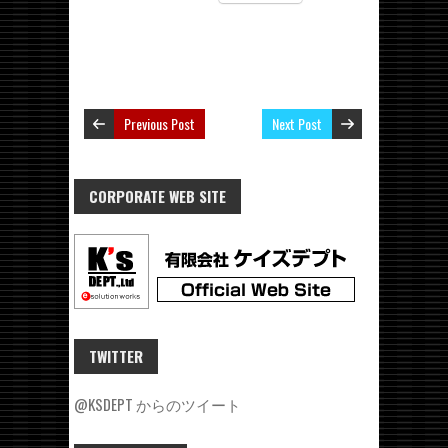
Previous Post
Next Post
CORPORATE WEB SITE
TWITTER
@KSDEPT からのツイート