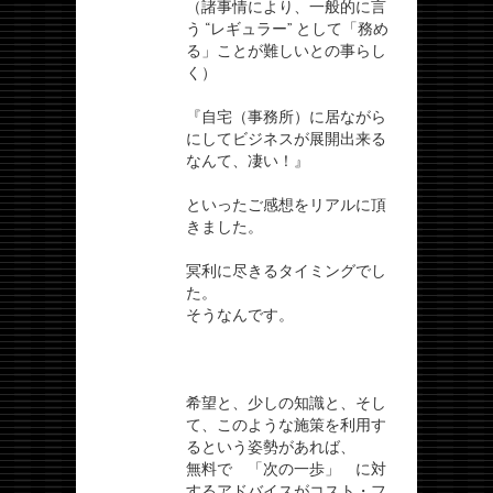
（諸事情により、一般的に言
う “レギュラー” として「務め
る」ことが難しいとの事らし
く）
『自宅（事務所）に居ながら
にしてビジネスが展開出来る
なんて、凄い！』
といったご感想をリアルに頂
きました。
冥利に尽きるタイミングでし
た。
そうなんです。
希望と、少しの知識と、そし
て、このような施策を利用す
るという姿勢があれば、
無料で 「次の一歩」 に対
するアドバイスがコスト・フ