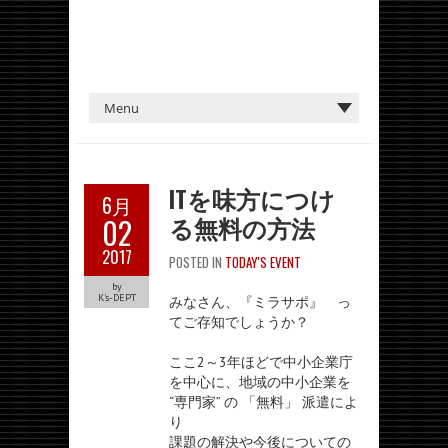
ITを味方につけ
6月
る無料の方法
02
2017
POSTED IN
TODAY'S EVENT
by
K's-DEPT
みなさん、『ミラサポ』 っ
てご存知でしょうか？
ここ2～3年ほどで中小企業庁
を中心に、地域の中小企業を
“専門家” の 「無料」 派遣によ
り
課題の解決や今後についての