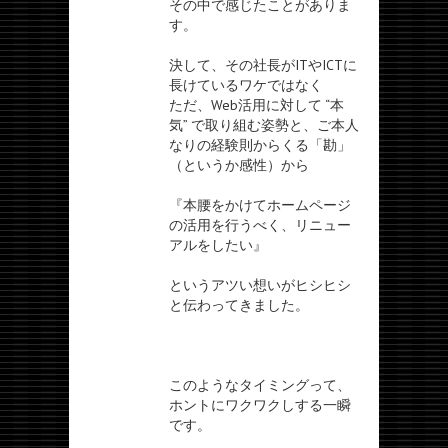
その中で感じたことがありま
す。
決して、その社長がITやICTに
長けているワケではなく
ただ、Web活用に対して “本
気” で取り組む姿勢と、ご本人
なりの経験則からくる「勘」
（というか感性）から
『本腰をかけてホームページ
の活用を行うべく、リニュー
アルをしたい』
というアツい想いがヒシヒシ
と伝わってきました。
このようなタイミングって、
ホントにワクワクしする一瞬
です。