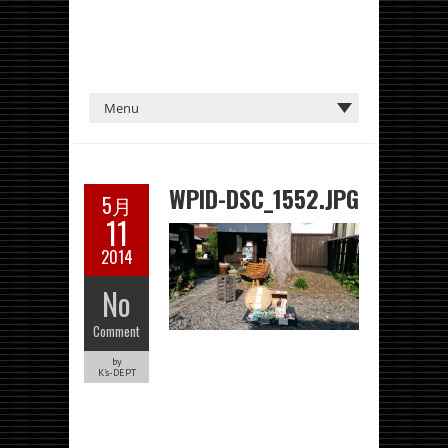
WPID-DSC_1552.JPG
5月
11
2014
No
Comment
by
K's-DEPT