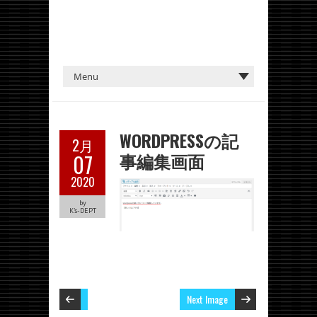
WORDPRESSの記
2月
事編集画面
07
2020
by
K's-DEPT
Next Image