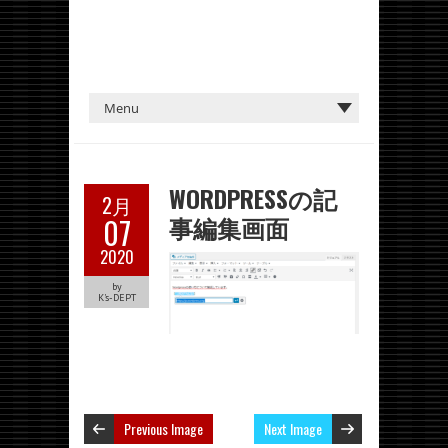
WORDPRESSの記
2月
事編集画面
07
2020
by
K's-DEPT
Previous Image
Next Image