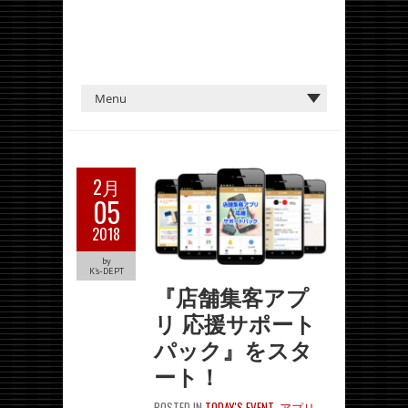
2月
05
2018
by
K's-DEPT
『店舗集客アプ
リ 応援サポート
パック』をスタ
ート！
POSTED IN
TODAY'S EVENT
,
アプリ
,