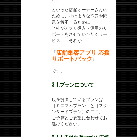
といった店舗オーナーさんの
ために、そのような不安や問
題を解消するために
当社がアプリ導入～運用のサ
ポートをさせていただくサー
ビス。 それが
店舗集客アプリ 応援
『
サポートパック
』
です。
3-1.プランについて
現在提供しているプランは
［ミニマムプラン］と［スタ
ンダードプラン］の二つ。
ご予算とご要望に合わせてお
選びください。