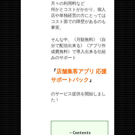
月々の利用料など
何かとコストがかかり、個人
店や単独経営の方にとっては
コスト面での障壁があるのも
事実。
そんな中、《月額無料》《自
分で配信出来る》《アプリ作
成費無料》で導入出来る仕組
みのサポート
『
店舗集客アプリ 応援
サポートパック
』
のサービス提供を開始しまし
た！
－Contents