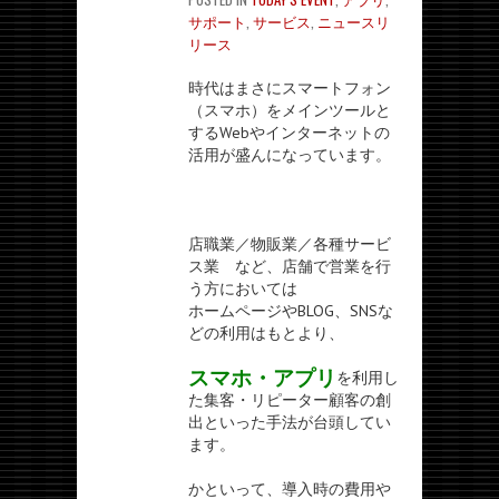
サポート
,
サービス
,
ニュースリ
リース
時代はまさにスマートフォン
（スマホ）をメインツールと
するWebやインターネットの
活用が盛んになっています。
店職業／物販業／各種サービ
ス業 など、店舗で営業を行
う方においては
ホームページやBLOG、SNSな
どの利用はもとより、
スマホ・アプリ
を利用し
た集客・リピーター顧客の創
出といった手法が台頭してい
ます。
かといって、導入時の費用や