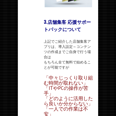
3.店舗集客 応援サポー
トパックについて
上記でご紹介した店舗集客ア
プリは、導入設定～コンテン
ツの作成までご自身で行う場
合は
もちろん全て無料で始めるこ
とが可能ですが
「中々じっくり取り組
む時間が取れない」
「ITやPCの操作が苦
手」
「どのように活用した
ら良いか分からない」
「一人での作業は不
安」