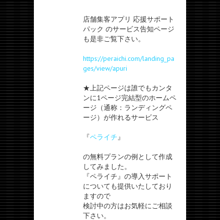
店舗集客アプリ 応援サポート
パック のサービス告知ページ
も是非ご覧下さい。
https://peraichi.com/landing_pa
ges/view/apuri
★上記ページは誰でもカンタ
ンに1ページ完結型のホームペ
ージ（通称：ランディングペ
ージ）が作れるサービス
『
ペライチ
』
の無料プランの例として作成
してみました。
『ペライチ』の導入サポート
についても提供いたしており
ますので
検討中の方はお気軽にご相談
下さい。