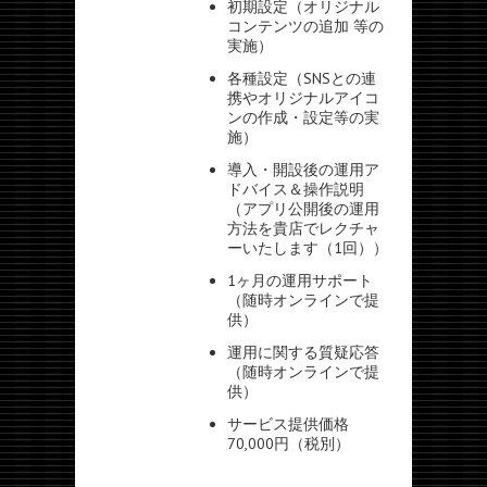
初期設定（オリジナル
コンテンツの追加 等の
実施）
各種設定（SNSとの連
携やオリジナルアイコ
ンの作成・設定等の実
施）
導入・開設後の運用ア
ドバイス＆操作説明
（アプリ公開後の運用
方法を貴店でレクチャ
ーいたします（1回））
1ヶ月の運用サポート
（随時オンラインで提
供）
運用に関する質疑応答
（随時オンラインで提
供）
サービス提供価格
70,000円（税別）